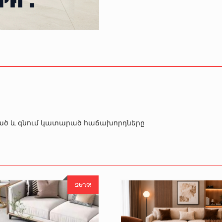
րծած և գնում կատարած հաճախորդները
ԶԵՂՉ!