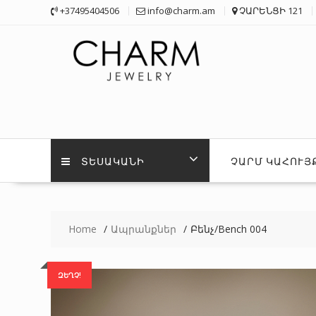
Skip
+37495404506
info@charm.am
ՉԱՐԵՆՑԻ 121
to
content
ՏԵՍԱԿԱՆԻ
ՉԱՐՄ ԿԱՀՈՒՅ
Home
Ապրանքներ
Բենչ/Bench 004
ԶԵՂՉ!