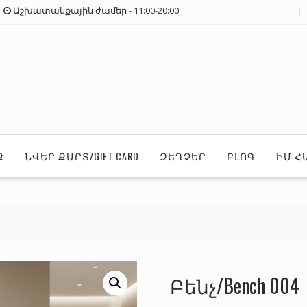
Աշխատանքային ժամեր - 11:00-20:00
Ք
ՆՎԵՐ ՔԱՐՏ/GIFT CARD
ԶԵՂՉԵՐ
ԲԼՈԳ
ԻՄ Հ
Բենչ/Bench 004