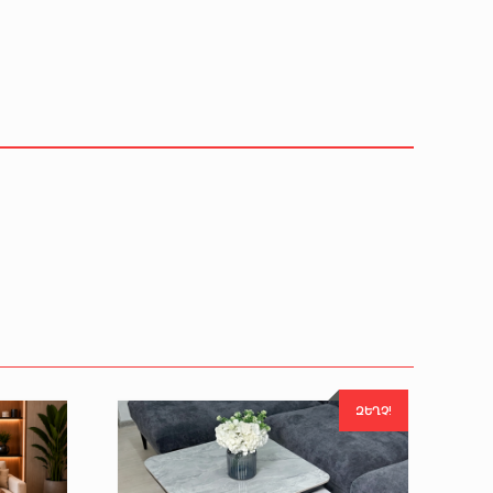
ԶԵՂՉ!