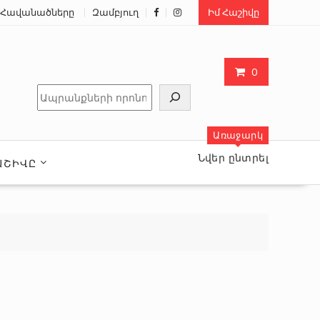
Հավանածները
Զամբյուղ
Իմ Հաշիվը
0
Որոնել
Առաջարկ
Նվեր ընտրել
ԱՇԻՎԸ