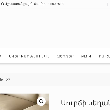
Աշխատանքային ժամեր - 11:00-20:00
Ք
ՆՎԵՐ ՔԱՐՏ/GIFT CARD
ԶԵՂՉԵՐ
ԲԼՈԳ
ԻՄ Հ
le 127
Սուրճի սեղան/Co