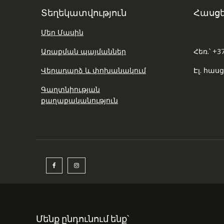
Տեղեկատվություն
Հասցե
Մեր Մասին
Առաքման պայմաններ
Հեռ.՝ +3
Վերադարձ և փոխանակում
Էլ. հասց
Գաղտնիության
քաղաքականություն
Մենք ընդունում ենք՝