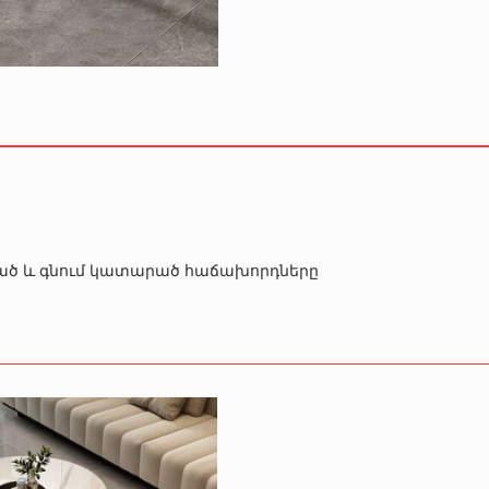
րծած և գնում կատարած հաճախորդները