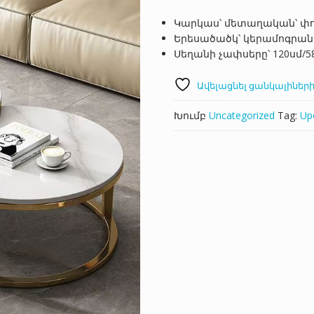
Կարկաս՝ մետաղական՝ փ
Երեսածածկ՝ կերամոգրա
Սեղանի չափսերը՝ 120սմ/5
Ավելացնել ցանկալիների
Խումբ
Uncategorized
Tag:
Up