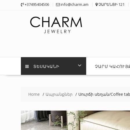
Skip
+37495404506
info@charm.am
ՉԱՐԵՆՑԻ 121
to
content
ՏԵՍԱԿԱՆԻ
ՉԱՐՄ ԿԱՀՈՒՅ
Home
Ապրանքներ
Սուրճի սեղան/Coffee tab