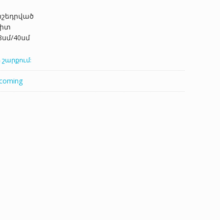
ոշեդրված
նիտ
8սմ/40սմ
 շարքում:
coming