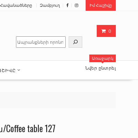
Հավանածները
Զամբյուղ
Իմ Հաշիվը
0
Որոնել
Առաջարկ
Նվեր ընտրել
ԱՇԻՎԸ
ffee table 127