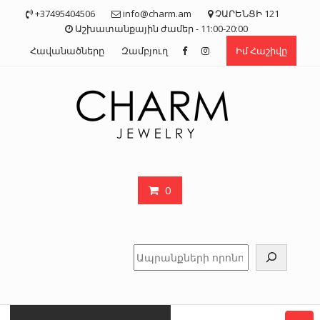
Skip
+37495404506
info@charm.am
ՉԱՐԵՆՑԻ 121
to
Աշխատանքային ժամեր - 11:00-20:00
content
Հավանածները
Զամբյուղ
Իմ Հաշիվը
0
Որոնել