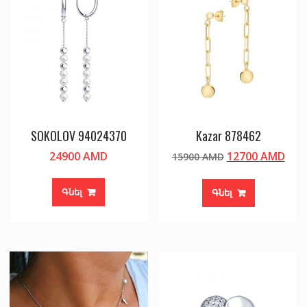
SOKOLOV 94024370
Kazar 878462
Original
Cur
24900
AMD
12700
AMD
15900
AMD
price
pric
was:
is:
Գնել
Գնել
15900 AMD.
127