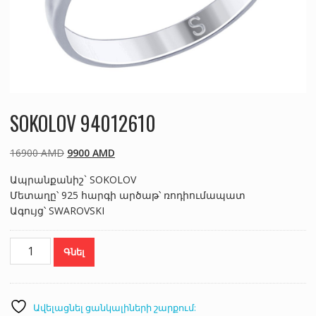
SOKOLOV 94012610
Original
Current
16900
AMD
9900
AMD
price
price
Ապրանքանիշ` SOKOLOV
was:
is:
Մետաղը՝ 925 հարգի արծաթ՝ ռոդիումապատ
16900 AMD.
9900 AMD.
Ագույց՝ SWAROVSKI
SOKOLOV
Գնել
94012610
քանակ
Ավելացնել ցանկալիների շարքում: