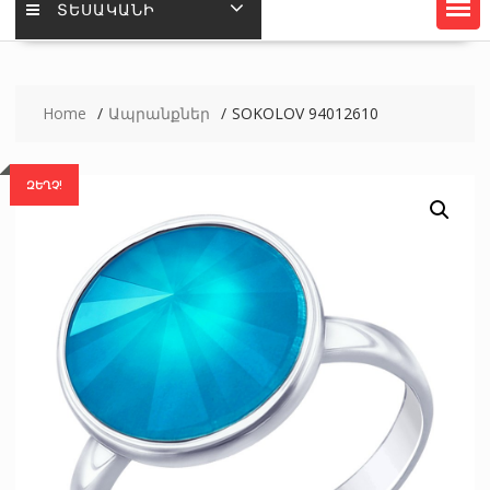
ՏԵՍԱԿԱՆԻ
Home
Ապրանքներ
SOKOLOV 94012610
ԶԵՂՉ!