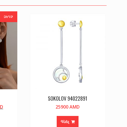
ԶԵՂՉ!
SOKOLOV 94022891
Current
D
25900
AMD
price
is:
Գնել
D.
24900 AMD.