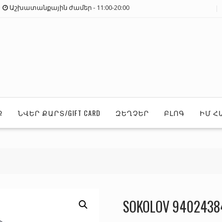
Աշխատանքային ժամեր - 11:00-20:00
Ք
ՆՎԵՐ ՔԱՐՏ/GIFT CARD
ԶԵՂՉԵՐ
ԲԼՈԳ
ԻՄ Հ
SOKOLOV 9402438