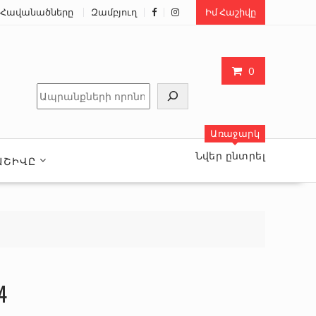
Հավանածները
Զամբյուղ
Իմ Հաշիվը
0
Որոնել
Առաջարկ
Նվեր ընտրել
ԱՇԻՎԸ
4