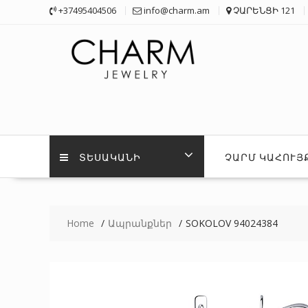
Skip
+37495404506
info@charm.am
ՉԱՐԵՆՑԻ 121
to
content
ՏԵՍԱԿԱՆԻ
ՉԱՐՄ ԿԱՀՈՒՅ
Home
Ապրանքներ
SOKOLOV 94024384