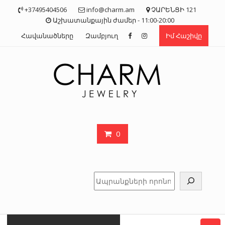
Skip
+37495404506
info@charm.am
ՉԱՐԵՆՑԻ 121
to
Աշխատանքային ժամեր - 11:00-20:00
content
Հավանածները
Զամբյուղ
Իմ Հաշիվը
0
Որոնել