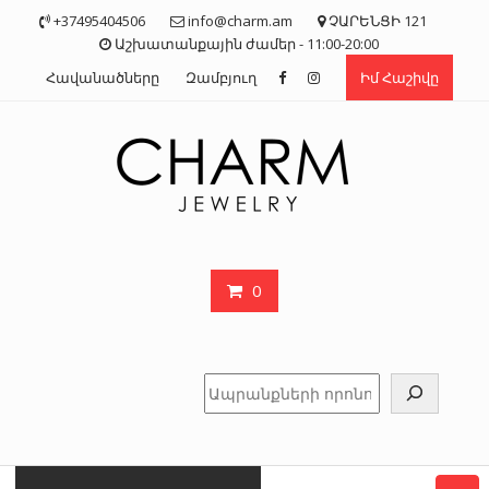
Skip
+37495404506
info@charm.am
ՉԱՐԵՆՑԻ 121
to
Աշխատանքային ժամեր - 11:00-20:00
content
Հավանածները
Զամբյուղ
Իմ Հաշիվը
0
Որոնել