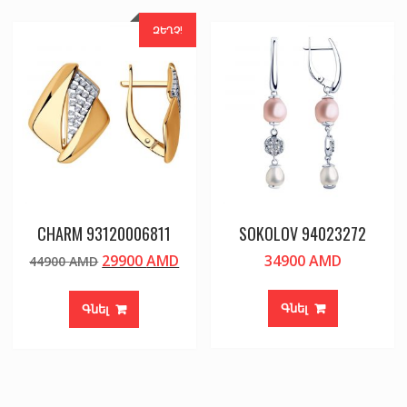
ԶԵՂՉ!
CHARM 93120006811
SOKOLOV 94023272
Original
Current
29900
AMD
34900
AMD
44900
AMD
price
price
was:
is:
Գնել
Գնել
44900 AMD.
29900 AMD.