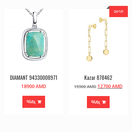
ԶԵՂՉ!
DIAMANT 94330008971
Kazar 878462
Original
Cur
18900
AMD
12700
AMD
15900
AMD
price
pric
was:
is:
Գնել
Գնել
15900 AMD.
127