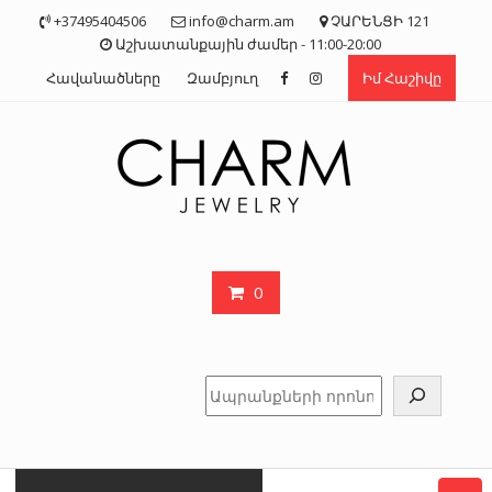
Skip
+37495404506
info@charm.am
ՉԱՐԵՆՑԻ 121
to
Աշխատանքային ժամեր - 11:00-20:00
content
Հավանածները
Զամբյուղ
Իմ Հաշիվը
0
Որոնել