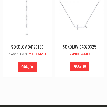
SOKOLOV 94170166
SOKOLOV 94070325
Original
Current
7900
AMD
24900
AMD
14900
AMD
price
price
was:
is:
Գնել
Գնել
14900 AMD.
7900 AMD.