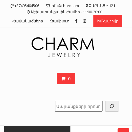
Skip
+37495404506
info@charm.am
ՉԱՐԵՆՑԻ 121
to
Աշխատանքային ժամեր - 11:00-20:00
content
Հավանածները
Զամբյուղ
Իմ Հաշիվը
0
Որոնել