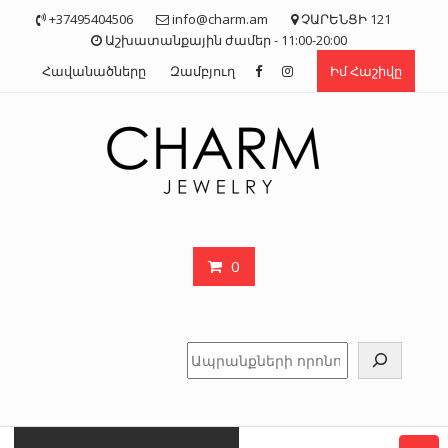
Skip
+37495404506
info@charm.am
ՉԱՐԵՆՑԻ 121
to
Աշխատանքային ժամեր - 11:00-20:00
content
Հավանածները
Զամբյուղ
Իմ Հաշիվը
0
Որոնել