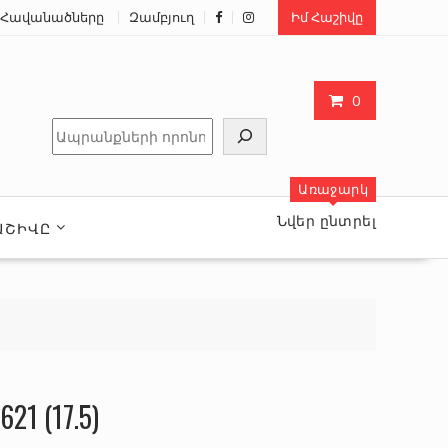
Հավանածները
Զամբյուղ
Իմ Հաշիվը
0
Որոնել
Առաջարկ
Նվեր ընտրել
ԱՇԻՎԸ
21 (17.5)