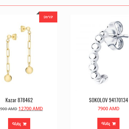
ԶԵՂՉ!
Kazar 878462
SOKOLOV 94170134
Original
Current
12700
AMD
7900
AMD
5900
AMD
price
price
was:
is:
Գնել
Գնել
15900 AMD.
12700 AMD.