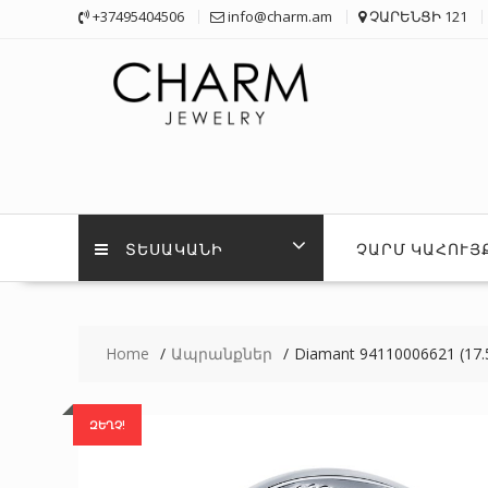
Skip
+37495404506
info@charm.am
ՉԱՐԵՆՑԻ 121
to
content
ՏԵՍԱԿԱՆԻ
ՉԱՐՄ ԿԱՀՈՒՅ
Home
Ապրանքներ
Diamant 94110006621 (17.
ԶԵՂՉ!