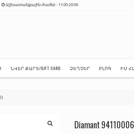
Աշխատանքային ժամեր - 11:00-20:00
Ք
ՆՎԵՐ ՔԱՐՏ/GIFT CARD
ԶԵՂՉԵՐ
ԲԼՈԳ
ԻՄ Հ
5)
Diamant 941100066