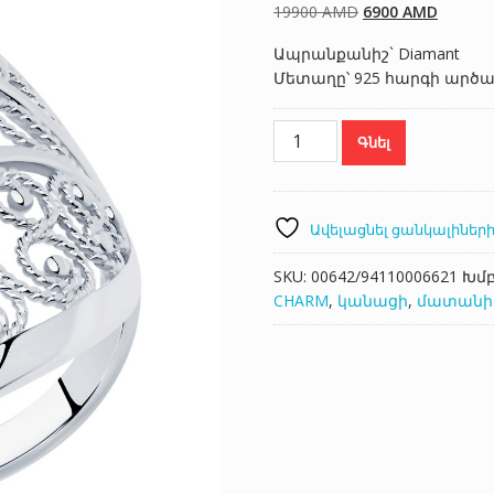
Original
Current
19900
AMD
6900
AMD
price
price
Ապրանքանիշ` Diamant
was:
is:
Մետաղը՝ 925 հարգի արծ
19900 AMD.
6900 A
Diamant
Գնել
94110006621
(17.5)
քանակ
Ավելացնել ցանկալիների
SKU:
00642/94110006621
Խմ
CHARM
,
կանացի
,
մատանի