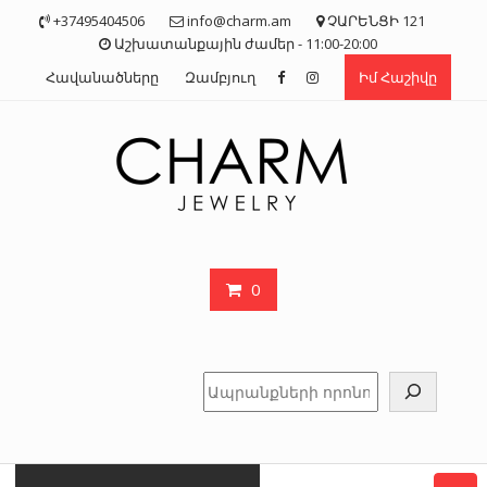
Skip
+37495404506
info@charm.am
ՉԱՐԵՆՑԻ 121
to
Աշխատանքային ժամեր - 11:00-20:00
content
Հավանածները
Զամբյուղ
Իմ Հաշիվը
0
Որոնել