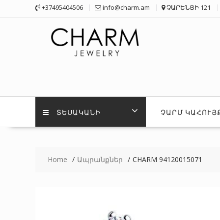
Skip
+37495404506
info@charm.am
ՉԱՐԵՆՑԻ 121
to
content
ՏԵՍԱԿԱՆԻ
ՉԱՐՄ ԿԱՀՈՒՅ
Home
Ապրանքներ
CHARM 94120015071