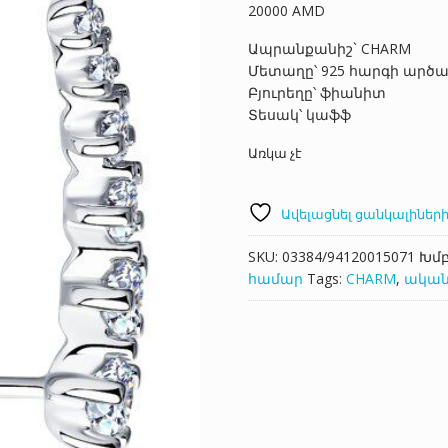
20000
AMD
Ապրանքանիշ` CHARM
Մետաղը՝ 925 հարգի արծ
Բյուրեղը՝ ֆիանիտ
Տեսակ՝ կաֆֆ
Առկա չէ
Ավելացնել ցանկալիների
SKU:
03384/94120015071
Խմ
համար
Tags:
CHARM
,
ական