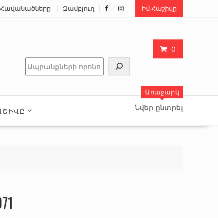
Հավանածները
Զամբյուղ
Իմ Հաշիվը
0
Որոնել
Առաջարկ
Նվեր ընտրել
ԱՇԻՎԸ
071