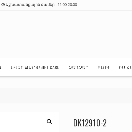
Աշխատանքային ժամեր - 11:00-20:00
Ք
ՆՎԵՐ ՔԱՐՏ/GIFT CARD
ԶԵՂՉԵՐ
ԲԼՈԳ
ԻՄ Հ
DK12910-2