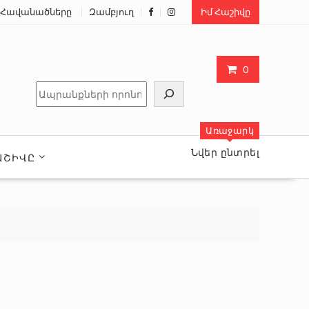
Հավանածները
Զամբյուղ
Իմ Հաշիվը
0
Որոնել
Առաջարկ
Նվեր ընտրել
ԱՇԻՎԸ