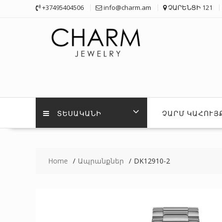
Skip
+37495404506
info@charm.am
ՉԱՐԵՆՑԻ 121
to
content
ՏԵՍԱԿԱՆԻ
ՉԱՐՄ ԿԱՀՈՒՅ
Home
Ապրանքներ
DK12910-2