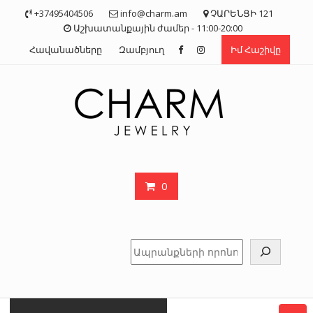
Skip
+37495404506
info@charm.am
ՉԱՐԵՆՑԻ 121
to
Աշխատանքային ժամեր - 11:00-20:00
content
Հավանածները
Զամբյուղ
Իմ Հաշիվը
0
Որոնել