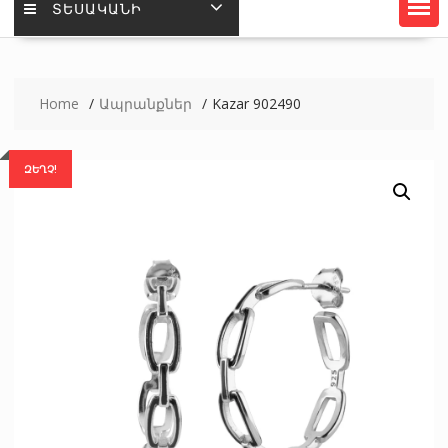
ՏԵՍԱԿԱՆԻ
Home
Ապրանքներ
Kazar 902490
ԶԵՂՉ!