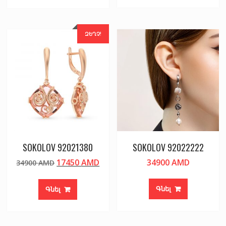
ԶԵՂՉ!
SOKOLOV 92021380
SOKOLOV 92022222
Original
Current
17450
AMD
34900
AMD
34900
AMD
price
price
was:
is:
Գնել
Գնել
34900 AMD.
17450 AMD.