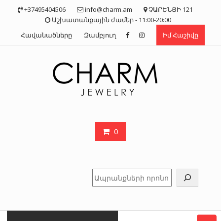
Skip
+37495404506
info@charm.am
ՉԱՐԵՆՑԻ 121
to
Աշխատանքային ժամեր - 11:00-20:00
content
Հավանածները
Զամբյուղ
Իմ Հաշիվը
0
Որոնել