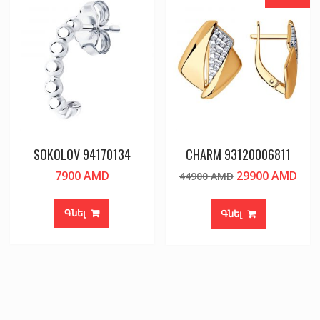
SOKOLOV 94170134
CHARM 93120006811
Original
Cur
7900
AMD
29900
AMD
44900
AMD
price
pric
was:
is:
Գնել
Գնել
44900 AMD.
299