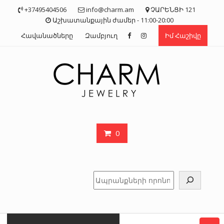
Skip
+37495404506
info@charm.am
ՉԱՐԵՆՑԻ 121
to
Աշխատանքային ժամեր - 11:00-20:00
content
Հավանածները
Զամբյուղ
Իմ Հաշիվը
0
Որոնել