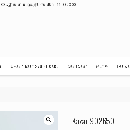
Աշխատանքային ժամեր - 11:00-20:00
Ք
ՆՎԵՐ ՔԱՐՏ/GIFT CARD
ԶԵՂՉԵՐ
ԲԼՈԳ
ԻՄ Հ
Kazar 902650