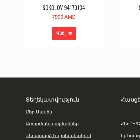
SOKOLOV 94170134
7900
AMD
Գնել
Տեղեկատվություն
Հասցե
Մեր Մասին
Առաքման պայմաններ
Հեռ.՝ +3
Վերադարձ և փոխանակում
Էլ. հասց