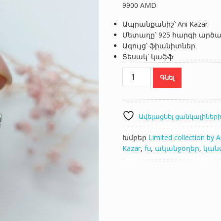
9900
AMD
Ապրանքանիշ՝ Ani Kazar
Մետաղը՝ 925 հարգի արծ
Ագույց՝ ֆիանիտներ
Տեսակ՝ կաֆֆ
Kazar
Գնել
902650
քանակ
Ավելացնել ցանկալիների
Խմբեր
Limited collection by A
Kazar
,
fu
,
ականջօղեր
,
կան