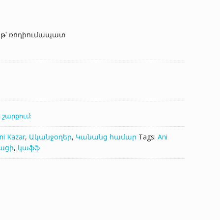
աթ՝ ռոդիումապատ
 շարքում:
ni Kazar
,
Ականջօղեր
,
Կանանց համար
Tags:
Ani
ացի
,
կաֆֆ