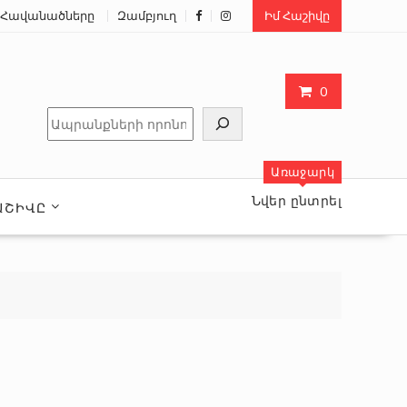
Հավանածները
Զամբյուղ
Իմ Հաշիվը
0
Որոնել
Առաջարկ
Նվեր ընտրել
ԱՇԻՎԸ