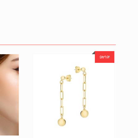
ԶԵՂՉ!