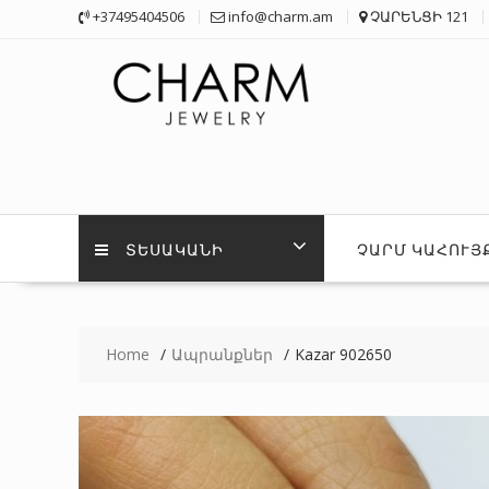
Skip
+37495404506
info@charm.am
ՉԱՐԵՆՑԻ 121
to
content
ՏԵՍԱԿԱՆԻ
ՉԱՐՄ ԿԱՀՈՒՅ
Home
Ապրանքներ
Kazar 902650