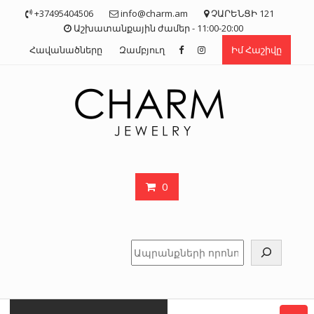
Skip
+37495404506
info@charm.am
ՉԱՐԵՆՑԻ 121
to
Աշխատանքային ժամեր - 11:00-20:00
content
Հավանածները
Զամբյուղ
Իմ Հաշիվը
0
Որոնել