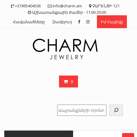
Skip
+37495404506
info@charm.am
ՉԱՐԵՆՑԻ 121
to
Աշխատանքային ժամեր - 11:00-20:00
content
Հավանածները
Զամբյուղ
Իմ Հաշիվը
0
Որոնել