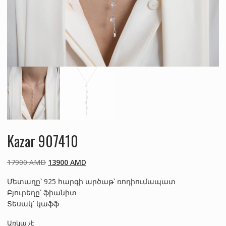
Kazar 907410
Original
Current
17900
AMD
13900
AMD
price
price
Մետաղը՝ 925 հարգի արծաթ՝ ռոդիումապատ
was:
is:
Բյուրեղը՝ ֆիանիտ
17900 AMD.
13900 AMD.
Տեսակ՝ կաֆֆ
Առկա չէ