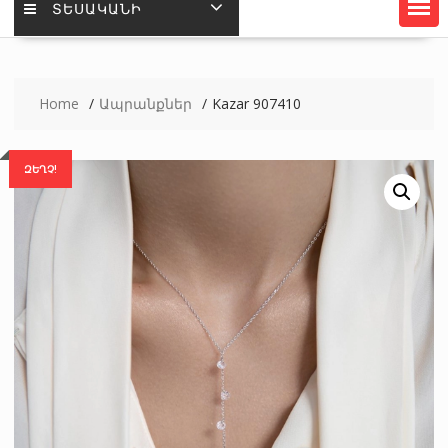
ՏԵՍԱԿԱՆԻ
Home
Ապրանքներ
Kazar 907410
ԶԵՂՉ!