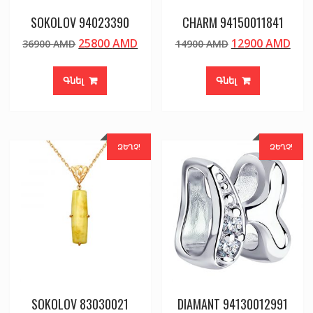
SOKOLOV 94023390
CHARM 94150011841
Original
Current
Original
Cur
25800
AMD
12900
AMD
36900
AMD
14900
AMD
price
price
price
pric
was:
is:
was:
is:
Գնել
Գնել
36900 AMD.
25800 AMD.
14900 AMD.
129
ԶԵՂՉ!
ԶԵՂՉ!
SOKOLOV 83030021
DIAMANT 94130012991