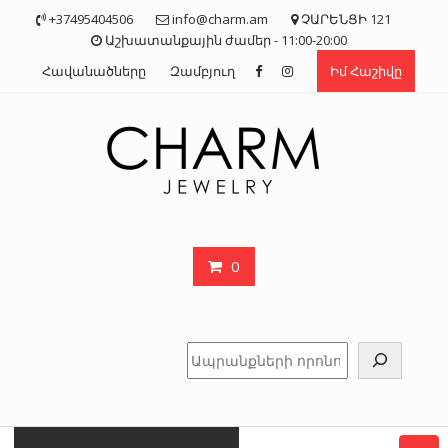
Skip
+37495404506
info@charm.am
ՉԱՐԵՆՑԻ 121
to
Աշխատանքային ժամեր - 11:00-20:00
content
Հավանածները
Զամբյուղ
Իմ Հաշիվը
0
Որոնել