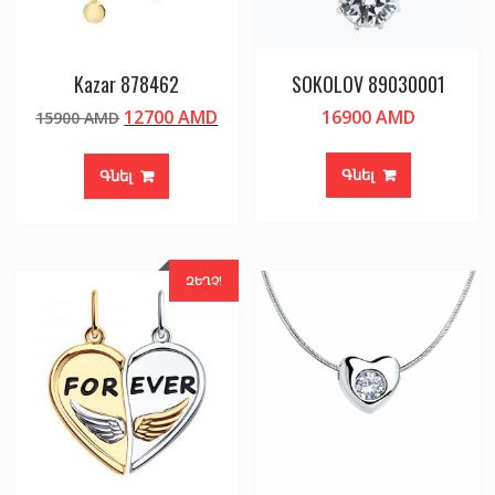
Kazar 878462
SOKOLOV 89030001
Original
Current
12700
AMD
16900
AMD
15900
AMD
price
price
was:
is:
Գնել
Գնել
15900 AMD.
12700 AMD.
ԶԵՂՉ!