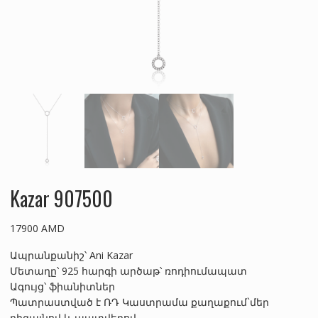
Kazar 907500
17900
AMD
Ապրանքանիշ՝ Ani Kazar
Մետաղը՝ 925 հարգի արծաթ՝ ռոդիումապատ
Ագույց՝ ֆիանիտներ
Պատրաստված է ՌԴ Կաստրամա քաղաքում`մեր
դիզայնով և պատվերով