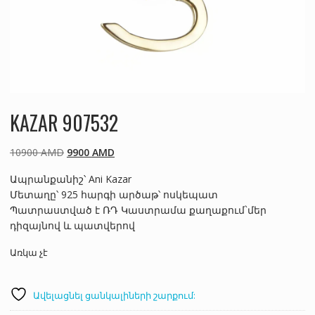
KAZAR 907532
Original
Current
10900
AMD
9900
AMD
price
price
Ապրանքանիշ՝ Ani Kazar
was:
is:
Մետաղը՝ 925 հարգի արծաթ՝ ոսկեպատ
10900 AMD.
9900 AMD.
Պատրաստված է ՌԴ Կաստրամա քաղաքում`մեր
դիզայնով և պատվերով
Առկա չէ
Ավելացնել ցանկալիների շարքում: