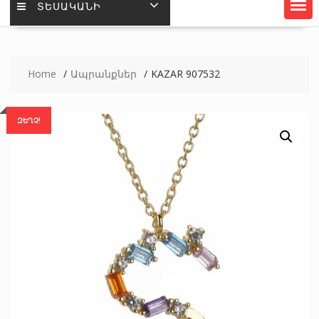
ՏԵՍԱԿԱՆԻ
Home
Ապրանքներ
KAZAR 907532
ԶԵՂՉ!