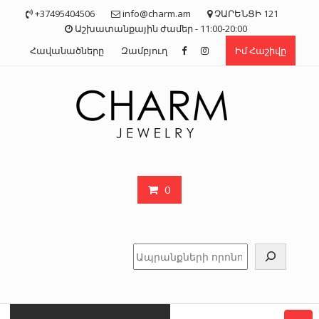
Skip
+37495404506
info@charm.am
ՉԱՐԵՆՑԻ 121
to
Աշխատանքային ժամեր - 11:00-20:00
content
Հավանածները
Զամբյուղ
Իմ Հաշիվը
0
Որոնել