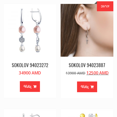
ԶԵՂՉ!
SOKOLOV 94023272
SOKOLOV 94023887
Original
Cur
34900
AMD
12500
AMD
13900
AMD
price
pric
was:
is:
Գնել
Գնել
13900 AMD.
125