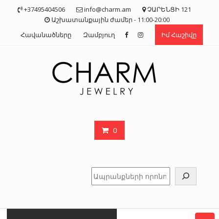
Skip
+37495404506
info@charm.am
ՉԱՐԵՆՑԻ 121
to
Աշխատանքային ժամեր - 11:00-20:00
content
Հավանածները
Զամբյուղ
Իմ Հաշիվը
0
Որոնել