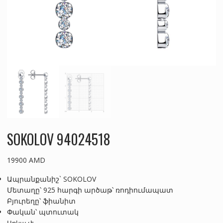
SOKOLOV 94024518
19900
AMD
Ապրանքանիշ` SOKOLOV
Մետաղը՝ 925 հարգի արծաթ՝ ռոդիումապատ
Բյուրեղը՝ ֆիանիտ
Փական՝ պտուտակ
Առկա չէ