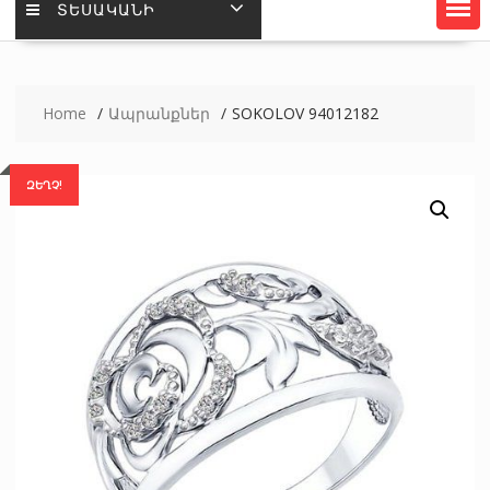
ՏԵՍԱԿԱՆԻ
Home
Ապրանքներ
SOKOLOV 94012182
ԶԵՂՉ!