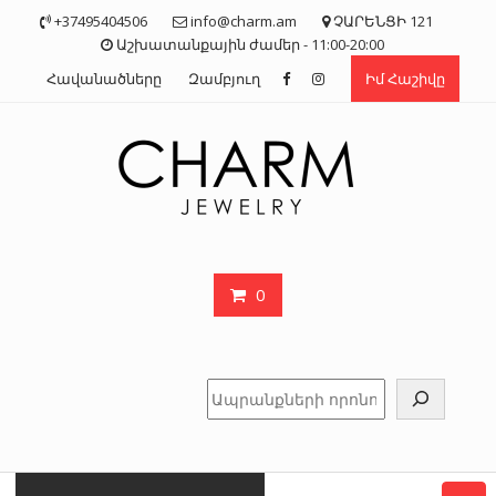
Skip
+37495404506
info@charm.am
ՉԱՐԵՆՑԻ 121
to
Աշխատանքային ժամեր - 11:00-20:00
content
Հավանածները
Զամբյուղ
Իմ Հաշիվը
0
Որոնել