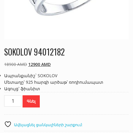
SOKOLOV 94012182
Original
Current
18900
AMD
12900
AMD
price
price
Ապրանքանիշ` SOKOLOV
was:
is:
Մետաղը՝ 925 հարգի արծաթ՝ ռոդիումապատ
18900 AMD.
12900 AMD.
Ագույց՝ ֆիանիտ
SOKOLOV
Գնել
94012182
քանակ
Ավելացնել ցանկալիների շարքում: