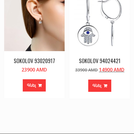
SOKOLOV 93020917
SOKOLOV 94024421
Original
Cur
23900
AMD
14900
AMD
33900
AMD
price
pric
was:
is:
Գնել
Գնել
33900 AMD.
149