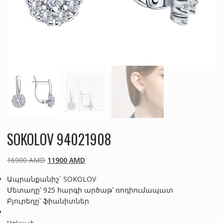
SOKOLOV 94021908
Original
Current
16900
AMD
11900
AMD
price
price
Ապրանքանիշ` SOKOLOV
was:
is:
Մետաղը՝ 925 հարգի արծաթ՝ ռոդիումապատ
16900 AMD.
11900 AMD.
Բյուրեղը՝ ֆիանիտներ
Առկա չէ