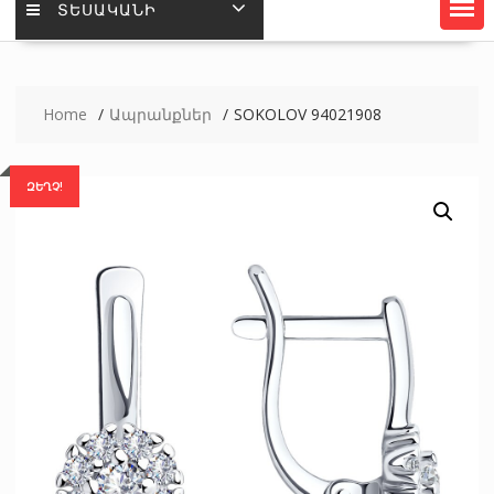
ՏԵՍԱԿԱՆԻ
Home
Ապրանքներ
SOKOLOV 94021908
ԶԵՂՉ!