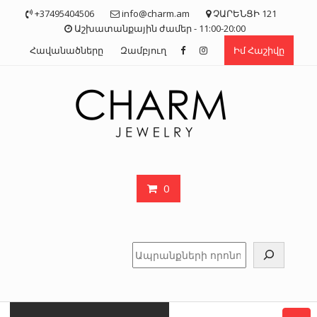
Skip
+37495404506
info@charm.am
ՉԱՐԵՆՑԻ 121
to
Աշխատանքային ժամեր - 11:00-20:00
content
Հավանածները
Զամբյուղ
Իմ Հաշիվը
0
Որոնել