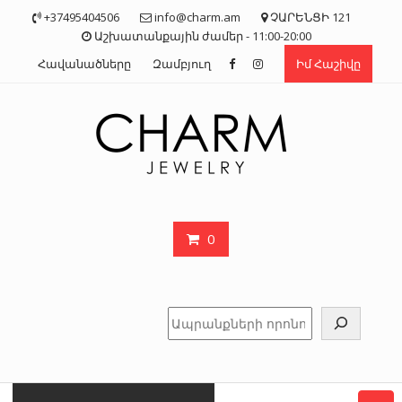
Skip
+37495404506
info@charm.am
ՉԱՐԵՆՑԻ 121
to
Աշխատանքային ժամեր - 11:00-20:00
content
Հավանածները
Զամբյուղ
Իմ Հաշիվը
0
Որոնել