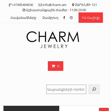
Skip
+37495404506
info@charm.am
ՉԱՐԵՆՑԻ 121
to
Աշխատանքային ժամեր - 11:00-20:00
content
Հավանածները
Զամբյուղ
Իմ Հաշիվը
0
Որոնել