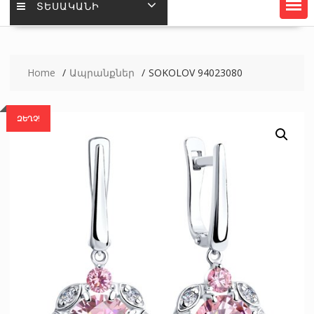
ՏԵՍԱԿԱՆԻ
Home
Ապրանքներ
SOKOLOV 94023080
ԶԵՂՉ!