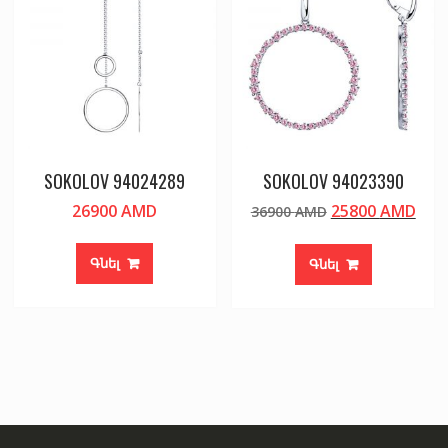
SOKOLOV 94024289
SOKOLOV 94023390
Original
Cur
26900
AMD
25800
AMD
36900
AMD
price
pric
was:
is:
Գնել
Գնել
36900 AMD.
258