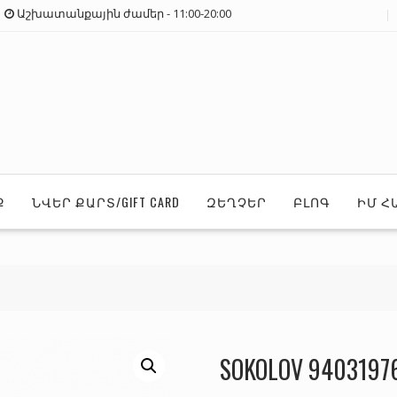
Աշխատանքային ժամեր - 11:00-20:00
Ք
ՆՎԵՐ ՔԱՐՏ/GIFT CARD
ԶԵՂՉԵՐ
ԲԼՈԳ
ԻՄ Հ
SOKOLOV 9403197