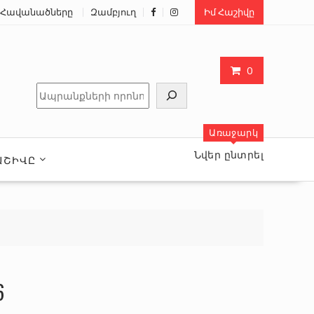
Հավանածները
Զամբյուղ
Իմ Հաշիվը
0
Որոնել
Առաջարկ
Նվեր ընտրել
ԱՇԻՎԸ
6