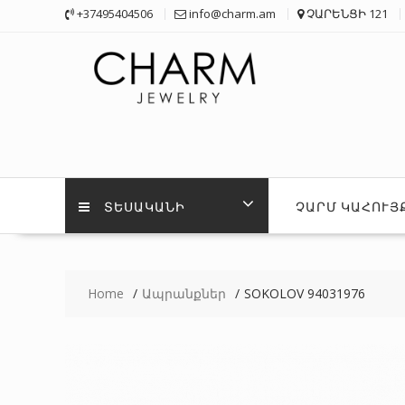
Skip
+37495404506
info@charm.am
ՉԱՐԵՆՑԻ 121
to
content
ՏԵՍԱԿԱՆԻ
ՉԱՐՄ ԿԱՀՈՒՅ
Home
Ապրանքներ
SOKOLOV 94031976