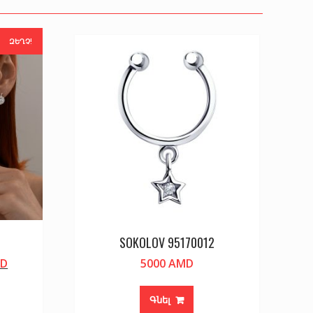
ԶԵՂՉ!
SOKOLOV 95170012
Current
D
5000
AMD
price
is:
Գնել
D.
24900 AMD.