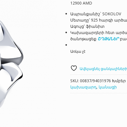
12900
AMD
Ապրանքանիշ` SOKOLOV
Մետաղը՝ 925 հարգի արծ
Ագույց՝ ֆիանիտ
Կախազարդերի հետ արծաթ
ծանոթացեք
ՇՂԹԱՆԵՐ
բա
Առկա չէ
Ավելացնել ցանկալիների
SKU:
00837/94031976
Խմբեր
կախազարդ
,
կանացի