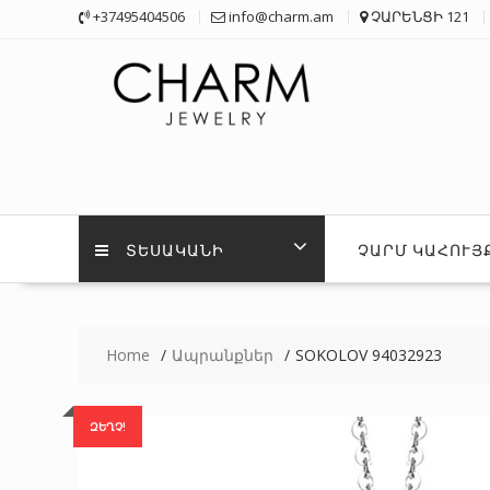
Skip
+37495404506
info@charm.am
ՉԱՐԵՆՑԻ 121
to
content
ՏԵՍԱԿԱՆԻ
ՉԱՐՄ ԿԱՀՈՒՅ
Home
Ապրանքներ
SOKOLOV 94032923
ԶԵՂՉ!