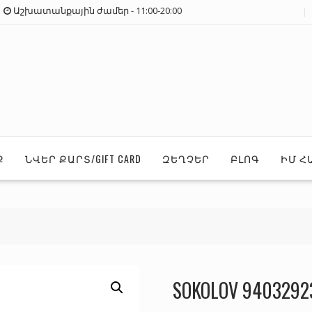
Աշխատանքային ժամեր - 11:00-20:00
Ք
ՆՎԵՐ ՔԱՐՏ/GIFT CARD
ԶԵՂՉԵՐ
ԲԼՈԳ
ԻՄ Հ
SOKOLOV 9403292