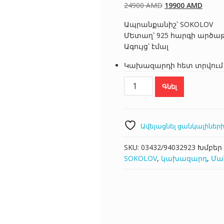
Original
Curren
24900
AMD
19900
AMD
price
price
Ապրանքանիշ՝ SOKOLOV
was:
is:
ՄԵտաղ՝ 925 հարգի արծա
24900 AMD.
19900
Ագույց՝ էմալ
Կախազարդի հետ տրվում 
SOKOLOV
Գնել
94032923
քանակ
Ավելացնել ցանկալիների
SKU:
03432/94032923
Խմբեր
SOKOLOV
,
կախազարդ
,
Մա