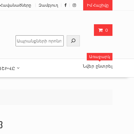
Հավանածները
Զամբյուղ
Իմ Հաշիվը
0
Որոնել
Առաջարկ
Նվեր ընտրել
ԱՇԻՎԸ
3