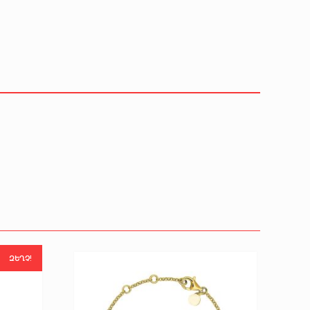
ԶԵՂՉ!