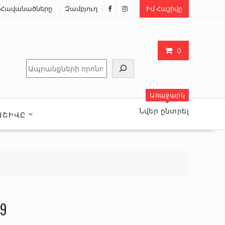
Հավանածները
Զամբյուղ
Իմ Հաշիվը
0
Որոնել
Առաջարկ
Նվեր ընտրել
ԱՇԻՎԸ
69