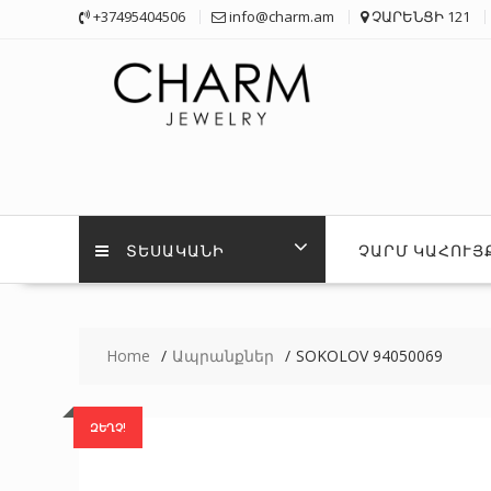
Skip
+37495404506
info@charm.am
ՉԱՐԵՆՑԻ 121
to
content
ՏԵՍԱԿԱՆԻ
ՉԱՐՄ ԿԱՀՈՒՅ
Home
Ապրանքներ
SOKOLOV 94050069
ԶԵՂՉ!