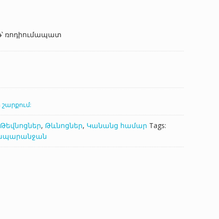
t
թ՝ ռոդիումապատ
 AMD.
 շարքում:
Թեվնոցներ
,
Թևնոցներ
,
Կանանց համար
Tags:
ապարանջան