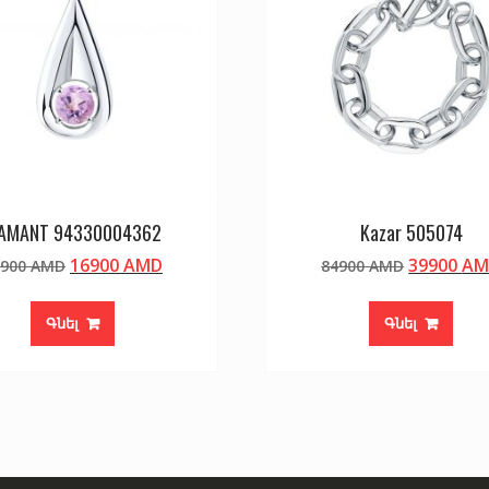
IAMANT 94330004362
Kazar 505074
Original
Current
Original
16900
AMD
39900
AM
9900
AMD
84900
AMD
price
price
price
was:
is:
was:
Գնել
Գնել
19900 AMD.
16900 AMD.
84900 AM