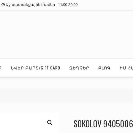
Աշխատանքային ժամեր - 11:00-20:00
Ք
ՆՎԵՐ ՔԱՐՏ/GIFT CARD
ԶԵՂՉԵՐ
ԲԼՈԳ
ԻՄ Հ
SOKOLOV 940500