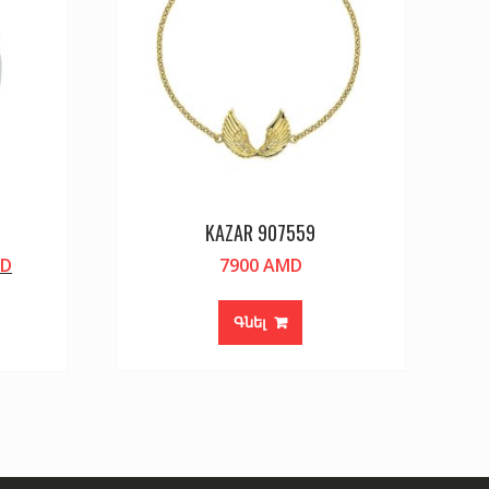
KAZAR 907559
Current
D
7900
AMD
price
is:
Գնել
D.
39900 AMD.