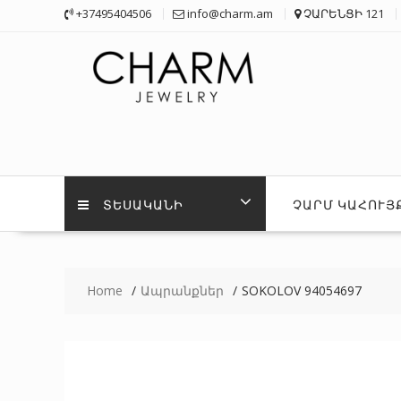
Skip
+37495404506
info@charm.am
ՉԱՐԵՆՑԻ 121
to
content
ՏԵՍԱԿԱՆԻ
ՉԱՐՄ ԿԱՀՈՒՅ
Home
Ապրանքներ
SOKOLOV 94054697