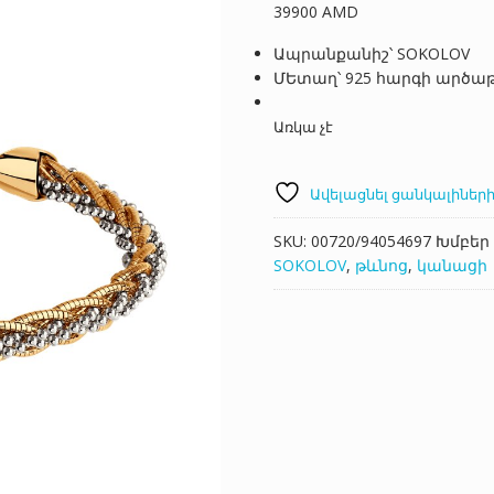
39900
AMD
Ապրանքանիշ՝ SOKOLOV
ՄԵտաղ՝ 925 հարգի արծա
Առկա չէ
Ավելացնել ցանկալիների
SKU:
00720/94054697
Խմբեր
SOKOLOV
,
թևնոց
,
կանացի