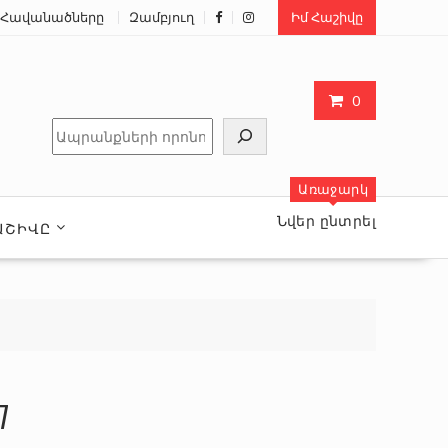
Հավանածները
Զամբյուղ
Իմ Հաշիվը
0
Որոնել
Առաջարկ
Նվեր ընտրել
ԱՇԻՎԸ
7