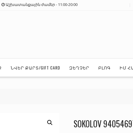
Աշխատանքային ժամեր - 11:00-20:00
Ք
ՆՎԵՐ ՔԱՐՏ/GIFT CARD
ԶԵՂՉԵՐ
ԲԼՈԳ
ԻՄ Հ
SOKOLOV 9405469