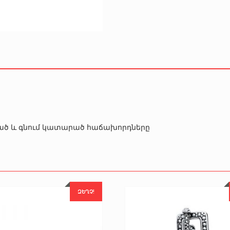
րծած և գնում կատարած հաճախորդները
ԶԵՂՉ!