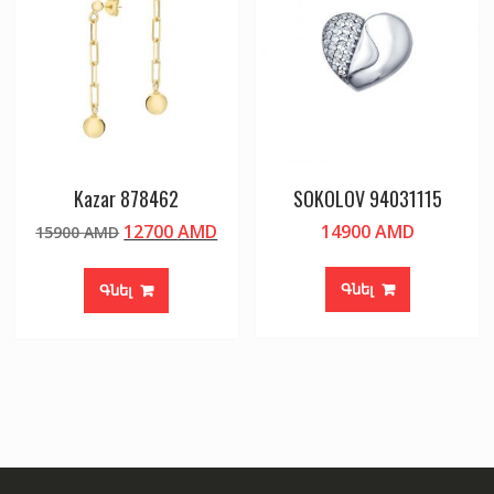
Kazar 878462
SOKOLOV 94031115
Original
Current
12700
AMD
14900
AMD
15900
AMD
price
price
was:
is:
Գնել
Գնել
15900 AMD.
12700 AMD.