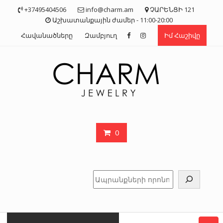
Skip
+37495404506
info@charm.am
ՉԱՐԵՆՑԻ 121
to
Աշխատանքային ժամեր - 11:00-20:00
content
Հավանածները
Զամբյուղ
Իմ Հաշիվը
0
Որոնել