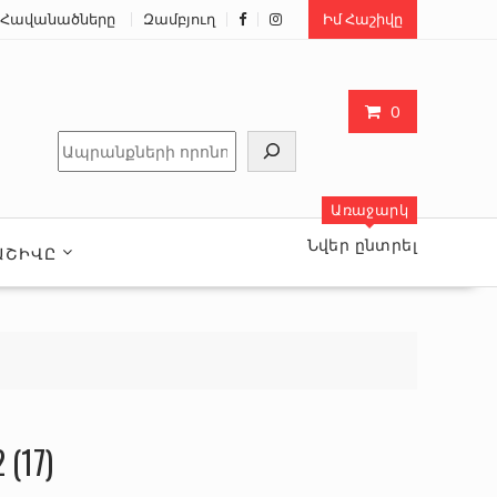
Հավանածները
Զամբյուղ
Իմ Հաշիվը
0
Որոնել
Առաջարկ
Նվեր ընտրել
ԱՇԻՎԸ
 (17)