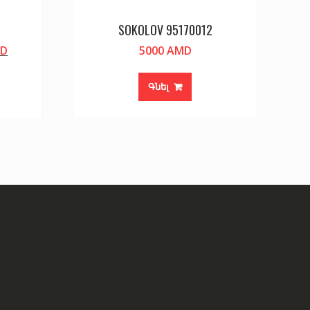
SOKOLOV 95170012
Current
D
5000
AMD
price
is:
Գնել
D.
18800 AMD.