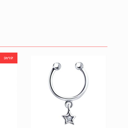
ԶԵՂՉ!