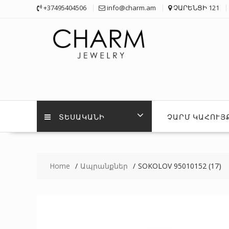
Skip
+37495404506
info@charm.am
ՉԱՐԵՆՑԻ 121
to
content
ՏԵՍԱԿԱՆԻ
ՉԱՐՄ ԿԱՀՈՒՅ
Home
Ապրանքներ
SOKOLOV 95010152 (17)