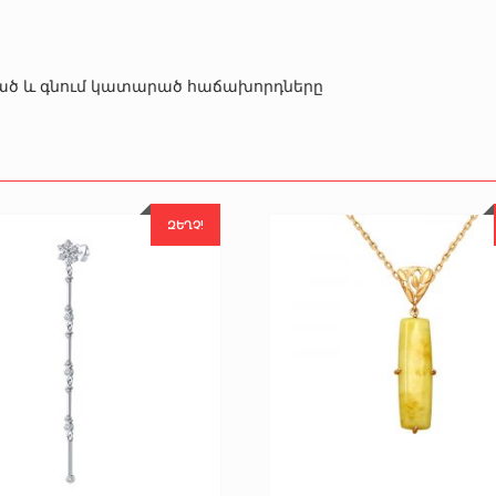
րծած և գնում կատարած հաճախորդները
ԶԵՂՉ!