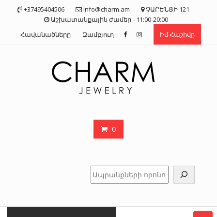
Skip
+37495404506
info@charm.am
ՉԱՐԵՆՑԻ 121
to
Աշխատանքային ժամեր - 11:00-20:00
content
Հավանածները
Զամբյուղ
Իմ Հաշիվը
0
Որոնել