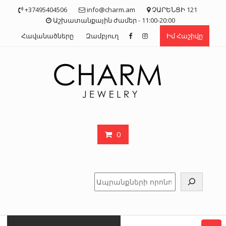
Skip
+37495404506
info@charm.am
ՉԱՐԵՆՑԻ 121
to
Աշխատանքային ժամեր - 11:00-20:00
content
Հավանածները
Զամբյուղ
Իմ Հաշիվը
0
Որոնել