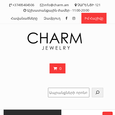
Skip
+37495404506
info@charm.am
ՉԱՐԵՆՑԻ 121
to
Աշխատանքային ժամեր - 11:00-20:00
content
Հավանածները
Զամբյուղ
Իմ Հաշիվը
0
Որոնել