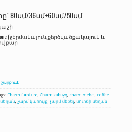
՝ 80սմ/36սմ+60սմ/50սմ
կաշի
stone (ջերմակայուն,քերծվածքակայուն և
ով քար
 շարքում:
ags:
Charm furniture
,
Charm kahuyq
,
charm mebel
,
coffee
 սեղան
,
չարմ կահույք
,
չարմ մեբել
,
սուրճի սեղան