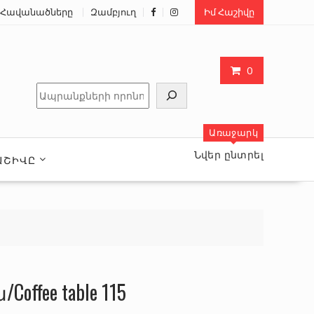
Հավանածները
Զամբյուղ
Իմ Հաշիվը
0
Որոնել
Առաջարկ
Նվեր ընտրել
ԱՇԻՎԸ
ffee table 115