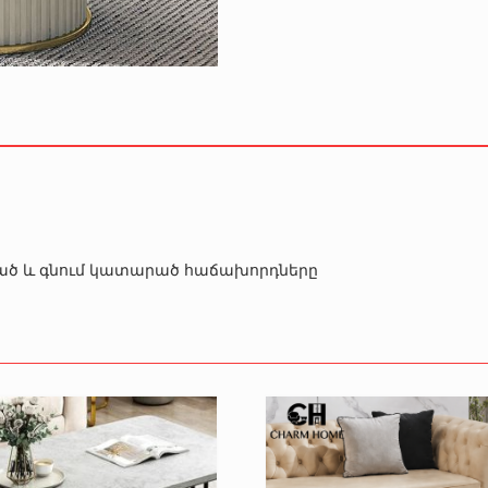
րծած և գնում կատարած հաճախորդները