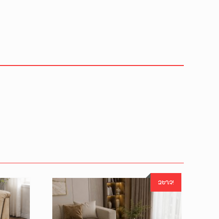
ԶԵՂՉ!