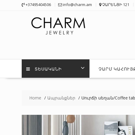
Skip
+37495404506
info@charm.am
ՉԱՐԵՆՑԻ 121
to
content
ՏԵՍԱԿԱՆԻ
ՉԱՐՄ ԿԱՀՈՒՅ
Home
Ապրանքներ
Սուրճի սեղան/Coffee tab