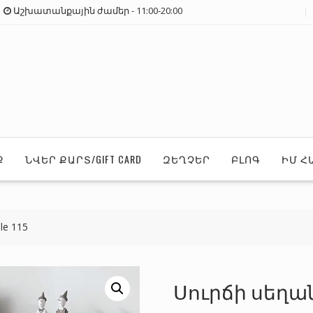
Աշխատանքային ժամեր - 11:00-20:00
Ք
ՆՎԵՐ ՔԱՐՏ/GIFT CARD
ԶԵՂՉԵՐ
ԲԼՈԳ
ԻՄ Հ
le 115
Սուրճի սեղան/Co