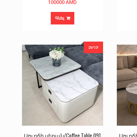
100000
AMD
Գնել
ԶԵՂՉ!
Սուրճի սեղան/Coffee Table 091
Սուրճի