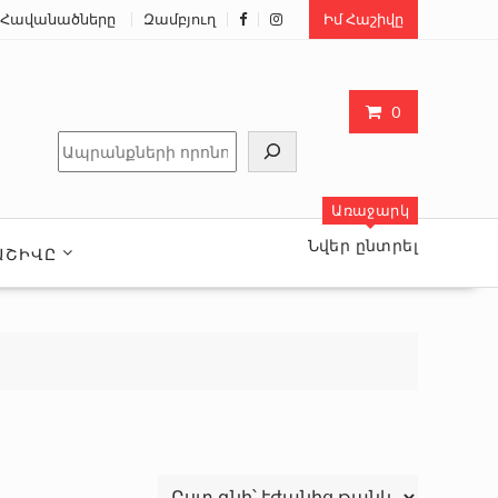
Հավանածները
Զամբյուղ
Իմ Հաշիվը
0
Որոնել
Առաջարկ
Նվեր ընտրել
ԱՇԻՎԸ