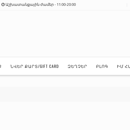
Աշխատանքային ժամեր - 11:00-20:00
Ք
ՆՎԵՐ ՔԱՐՏ/GIFT CARD
ԶԵՂՉԵՐ
ԲԼՈԳ
ԻՄ Հ