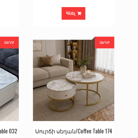
Գնել
ԶԵՂՉ!
ԶԵՂՉ!
ble 032
Սուրճի սեղան/Coffee Table 174