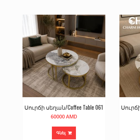
by
price:
low
to
high
Սուրճի սեղան/Coffee Table 061
Սուրճի
60000
AMD
Գնել