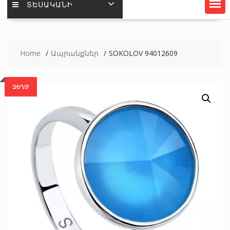
ՏԵՍԱԿԱՆԻ
Home
Ապրանքներ
SOKOLOV 94012609
ԶԵՂՉ!