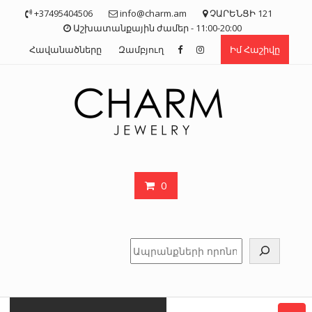
Skip
+37495404506
info@charm.am
ՉԱՐԵՆՑԻ 121
to
Աշխատանքային ժամեր - 11:00-20:00
content
Հավանածները
Զամբյուղ
Իմ Հաշիվը
0
Որոնել