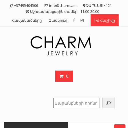
Skip
+37495404506
info@charm.am
ՉԱՐԵՆՑԻ 121
to
Աշխատանքային ժամեր - 11:00-20:00
content
Հավանածները
Զամբյուղ
Իմ Հաշիվը
0
Որոնել