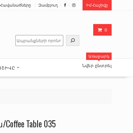
Հավանածները
Զամբյուղ
Իմ Հաշիվը
0
Որոնել
Առաջարկ
Նվեր ընտրել
ԱՇԻՎԸ
offee Table 035