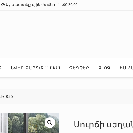
Աշխատանքային ժամեր - 11:00-20:00
Ք
ՆՎԵՐ ՔԱՐՏ/GIFT CARD
ԶԵՂՉԵՐ
ԲԼՈԳ
ԻՄ Հ
le 035
Սուրճի սեղան/C