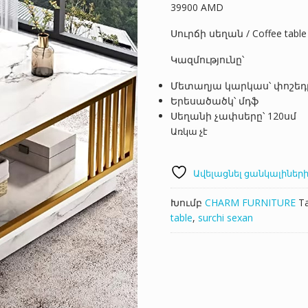
39900
AMD
Սուրճի սեղան / Coffee table
Կազմությունը՝
Մետաղյա կարկաս՝ փոշե
Երեսածածկ՝ մդֆ
Սեղանի չափսերը՝ 120սմ
Առկա չէ
Ավելացնել ցանկալիների
Խումբ
CHARM FURNITURE
T
table
,
surchi sexan