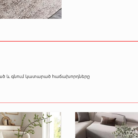
րծած և գնում կատարած հաճախորդները