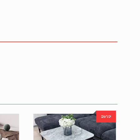
ԶԵՂՉ!