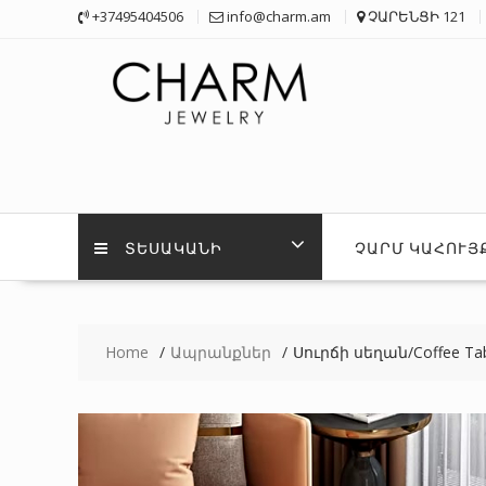
Skip
+37495404506
info@charm.am
ՉԱՐԵՆՑԻ 121
to
content
ՏԵՍԱԿԱՆԻ
ՉԱՐՄ ԿԱՀՈՒՅ
Home
Ապրանքներ
Սուրճի սեղան/Coffee Tab