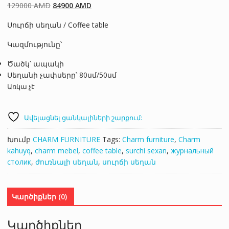
Original
Current
129000
AMD
84900
AMD
price
price
Սուրճի սեղան / Coffee table
was:
is:
129000 AMD.
84900 AMD.
Կազմությունը՝
Ծածկ՝ ապակի
Սեղանի չափսերը՝ 80սմ/50սմ
Առկա չէ
Ավելացնել ցանկալիների շարքում:
Խումբ
CHARM FURNITURE
Tags:
Charm furniture
,
Charm
kahuyq
,
charm mebel
,
coffee table
,
surchi sexan
,
журнальный
столик
,
ժուռնալի սեղան
,
սուրճի սեղան
Կարծիքներ (0)
Կարծիքներ