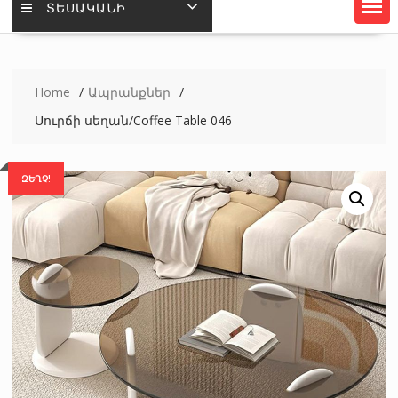
ՏԵՍԱԿԱՆԻ
Home
Ապրանքներ
Սուրճի սեղան/Coffee Table 046
ԶԵՂՉ!