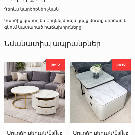
Դեռևս կարծիքներ չկան
Կարծիք կարող են թողնել միայն կայք մուտք գործած և
գնում կատարած հաճախորդները
Նմանատիպ ապրանքներ
ԶԵՂՉ!
ԶԵՂՉ!
Սուրճի սեղան/Coffee
Սուրճի սեղան/Coffee