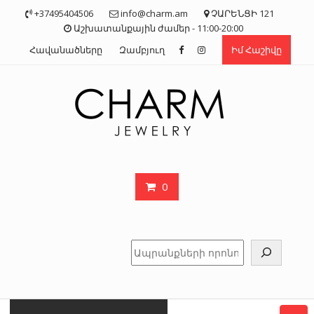
Skip
+37495404506
info@charm.am
ՉԱՐԵՆՑԻ 121
to
Աշխատանքային ժամեր - 11:00-20:00
content
Հավանածները
Զամբյուղ
Իմ Հաշիվը
0
Որոնել