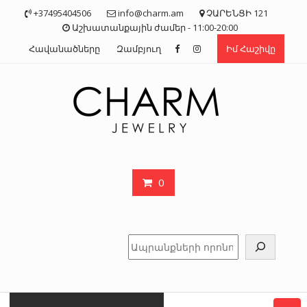
Skip
+37495404506
info@charm.am
ՉԱՐԵՆՑԻ 121
to
Աշխատանքային ժամեր - 11:00-20:00
content
Հավանածները
Զամբյուղ
Իմ Հաշիվը
0
Որոնել