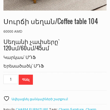
Սուրճի սեղան/Coffee table 104
60000
AMD
Սեղանի չափսերը՝
120սմ/60սմ/45սմ
Կարկաս՝ ՄԴՖ
Երեսածածկ՝ ՄԴՖ
Սուրճի
Գնել
սեղան/Coffee
table
104
քանակ
Ավելացնել ցանկալիների շարքում:
Խումբ
CHARM FURNITURE
Tags:
Charm furniture
,
Charm