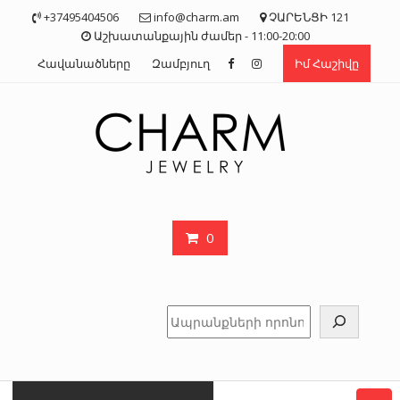
Skip
+37495404506
info@charm.am
ՉԱՐԵՆՑԻ 121
to
Աշխատանքային ժամեր - 11:00-20:00
content
Հավանածները
Զամբյուղ
Իմ Հաշիվը
0
Որոնել