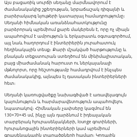
Այս բացառիկ սուրճի սեղանը մարմնավորում է
ժամանակակից շքեղության, նրբաճաշակ դիզայնի և
բարձրակարգ նյութերի կատարյալ համադրությունը։
Սեղանի հիմնական առանձնահատկությունը
բարձրորակ պրեմիում քարե մակերեսն է, որը ոչ միայն
ապահովում է ամրություն և երկարատև օգտագործում,
այլ նաև հաղորդում է ինտերիերին յուրահատուկ
հեղինակային տեսք։ Քարի մշակված հարթությունը և
բնական տեքստուրան ստեղծում են մինիմալիստական,
բայց միաժամանակ հարուստ ու ներկայանալի
մթնոլորտ, որը հեշտությամբ համադրվում է ինչպես
ժամանակակից, այնպես էլ դասական ինտերիերների
հետ։
Սեղանի կառուցվածքը նախագծված է առավելագույն
կայունություն և հարմարավետություն ապահովելու
նպատակով։ Հիմնական չափսերը կազմում են
130×70×45 սմ, ինչը այն դարձնում է իդեալական
տարբերակ հյուրասենյակների, lounge գոտիների,
հյուրանոցային ինտերիերների կամ պրեմիում
գրասենյակային տարածքների համար։ Կողային