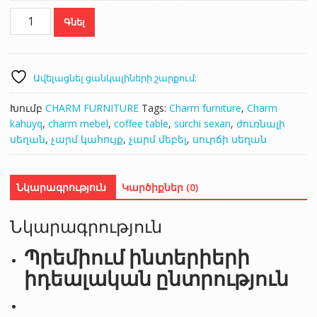
Սուրճի
Գնել
սեղան/Coffee
table
128
քանակ
Ավելացնել ցանկալիների շարքում:
Խումբ
CHARM FURNITURE
Tags:
Charm furniture
,
Charm
kahuyq
,
charm mebel
,
coffee table
,
surchi sexan
,
ժուռնալի
սեղան
,
չարմ կահույք
,
չարմ մեբել
,
սուրճի սեղան
Նկարագրություն
Կարծիքներ (0)
Նկարագրություն
Պրեմիում ինտերիերի
իդեալական ընտրություն