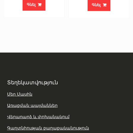
was:
is:
Գնել
Գնել
220000 AMD.
11
Տեղեկատվություն
Մեր Մասին
Առաքման պայմաններ
Վերադարձ և փոխանակում
Գաղտնիության քաղաքականություն