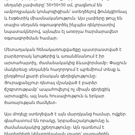
սեղանի չափսերը՝ 50×50×50 սմ, լրացնում են
ամբողջական կոմպոզիցիան՝ ստեղծելով ֆունկցիոնալ
և էսթետիկ միասնականություն։ Այս չափերը թույլ են
տալիս սեղանն օգտագործել ինչպես դեկորատիվ
նպատակներով, այնպես էլ առօրյա հարմարավետ
օգտագործման համար։
Մետաղական հենակառուցվածքը պատրաստված է
բարձրորակ նյութերից և առանձնանում է իր
արտահայտիչ, ժամանակակից ձևավորմամբ։ Փայլուն
մակերեսը սեղանին հաղորդում է պրեմիում տեսք և
ընդգծում քարի բնական գեղեցկությունը։
Յուրաքանչյուր դետալ մշակված է բարձր
ճշգրտությամբ՝ ապահովելով ոչ միայն գեղեցիկ
արտաքին, այլ նաև հուսալիություն և երկար
ծառայության ժամկետ։
Այս մոդելը ստեղծված է այն մարդկանց համար, ովքեր
գնահատում են որակը, նրբաճաշակությունը և
ժամանակակից շքեղությունը։ Այն դառնում է
ինտերիերի կենտրոնական տարր՝ տարածքին