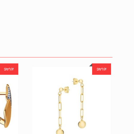
ԶԵՂՉ!
ԶԵՂՉ!