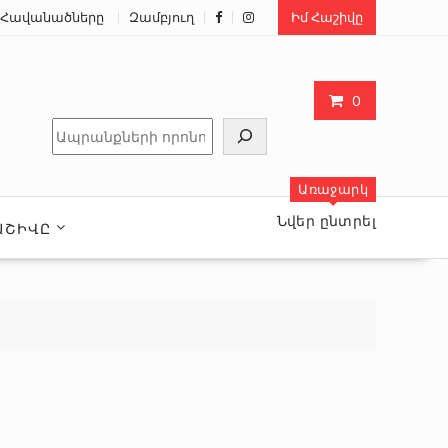
Հավանածները
Զամբյուղ
Իմ Հաշիվը
0
Որոնել
Առաջարկ
Նվեր ընտրել
ԱՇԻՎԸ