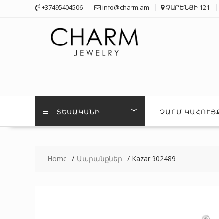
Skip
+37495404506
info@charm.am
ՉԱՐԵՆՑԻ 121
to
content
ՏԵՍԱԿԱՆԻ
ՉԱՐՄ ԿԱՀՈՒՅ
Home
Ապրանքներ
Kazar 902489