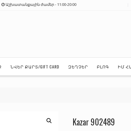
Աշխատանքային ժամեր - 11:00-20:00
Ք
ՆՎԵՐ ՔԱՐՏ/GIFT CARD
ԶԵՂՉԵՐ
ԲԼՈԳ
ԻՄ Հ
Kazar 902489