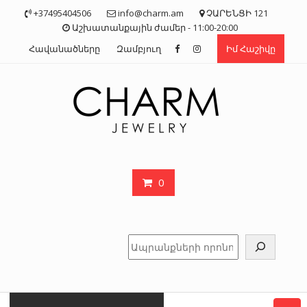
Skip
+37495404506
info@charm.am
ՉԱՐԵՆՑԻ 121
to
Աշխատանքային ժամեր - 11:00-20:00
content
Հավանածները
Զամբյուղ
Իմ Հաշիվը
0
Որոնել