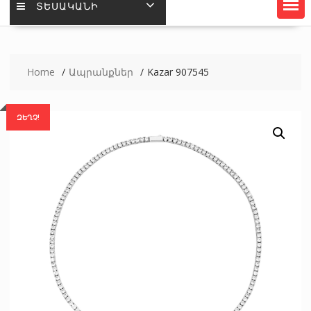
ՏԵՍԱԿԱՆԻ
Home
Ապրանքներ
Kazar 907545
ԶԵՂՉ!