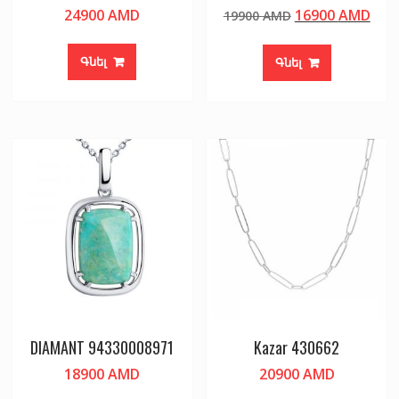
Original
Cur
24900
AMD
16900
AMD
19900
AMD
price
pric
was:
is:
Գնել
Գնել
19900 AMD.
169
DIAMANT 94330008971
Kazar 430662
18900
AMD
20900
AMD