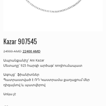
Kazar 907545
Original
Current
24900
AMD
22400
AMD
price
price
Ապրանքանիշ՝ Ani Kazar
was:
is:
Մետաղը՝ 925 հարգի արծաթ՝ ռոդիումապատ
24900 AMD.
22400 AMD.
Ագույց՝ ֆիանիտներ
Պատրաստված է ՌԴ Կաստրամա քաղաքում`մեր
դիզայնով և պատվերով
Առկա չէ