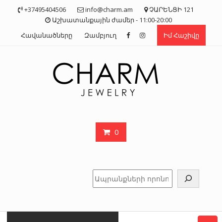
Skip
+37495404506
info@charm.am
ՉԱՐԵՆՑԻ 121
to
Աշխատանքային ժամեր - 11:00-20:00
content
Հավանածները
Զամբյուղ
Իմ Հաշիվը
0
Որոնել