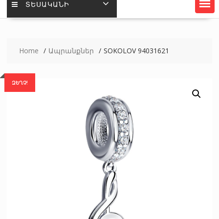
ՏԵՍԱԿԱՆԻ
Home
Ապրանքներ
SOKOLOV 94031621
ԶԵՂՉ!