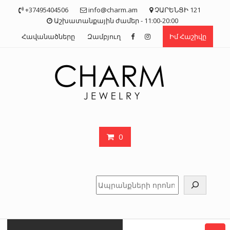
Skip
+37495404506
info@charm.am
ՉԱՐԵՆՑԻ 121
to
Աշխատանքային ժամեր - 11:00-20:00
content
Հավանածները
Զամբյուղ
Իմ Հաշիվը
0
Որոնել