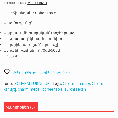
Original
Current
149000
AMD
79900
AMD
price
price
Սուրճի սեղան / Coffee table
was:
is:
149000 AMD.
79900 AMD.
Կազմությունը՝
Կարկաս՝ մետաղական՝ փոշեդրված
Երեսածածկ՝ կերամոգրանիտ
Կողային հատված՝ էկո կաշի
Սեղանի չափսերը՝ 70սմ/50սմ
Առկա չէ
Ավելացնել ցանկալիների շարքում:
Խումբ
CHARM FURNITURE
Tags:
Charm furniture
,
Charm
kahuyq
,
charm mebel
,
coffee table
,
surchi sexan
Կարծիքներ (0)