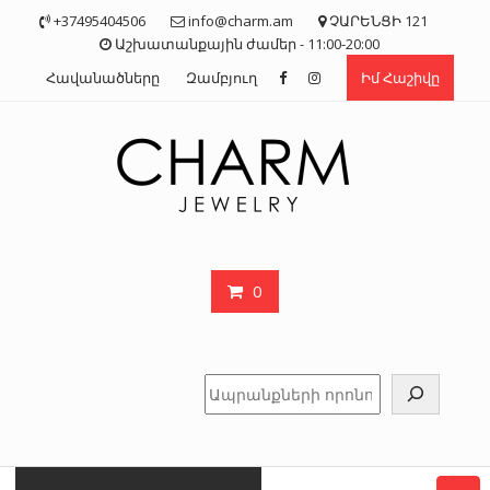
Skip
+37495404506
info@charm.am
ՉԱՐԵՆՑԻ 121
to
Աշխատանքային ժամեր - 11:00-20:00
content
Հավանածները
Զամբյուղ
Իմ Հաշիվը
0
Որոնել