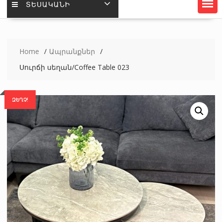
ՏԵՍԱԿԱՆԻ
Home
Ապրանքներ
Սուրճի սեղան/Coffee Table 023
ԶԵՂՉ!