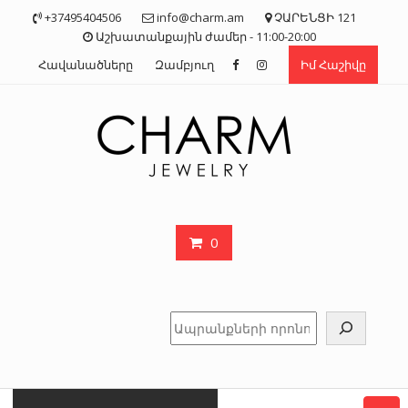
Skip
+37495404506
info@charm.am
ՉԱՐԵՆՑԻ 121
to
Աշխատանքային ժամեր - 11:00-20:00
content
Հավանածները
Զամբյուղ
Իմ Հաշիվը
0
Որոնել